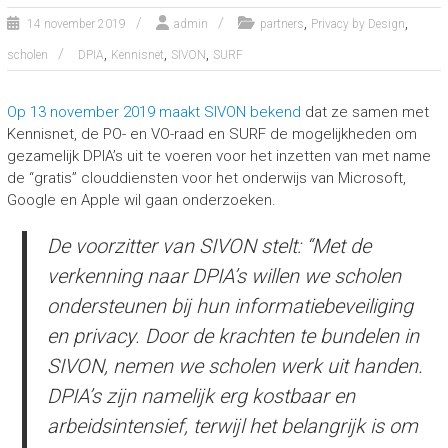
,
,
14 november 2019
admin
partners
Privacy by Design
,
,
,
scholen
DPIA
Kennisnet
SIVON
SURF
Op 13 november 2019 maakt SIVON bekend
dat ze samen met
Kennisnet, de PO- en VO-raad en SURF de mogelijkheden om
gezamelijk DPIA’s uit te voeren voor het inzetten van met name
de “gratis” clouddiensten voor het onderwijs van Microsoft,
Google en Apple wil gaan onderzoeken.
De voorzitter van SIVON stelt:
“Met de
verkenning naar DPIA’s willen we scholen
ondersteunen bij hun informatiebeveiliging
en privacy. Door de krachten te bundelen in
SIVON, nemen we scholen werk uit handen.
DPIA’s zijn namelijk erg kostbaar en
arbeidsintensief, terwijl het belangrijk is om