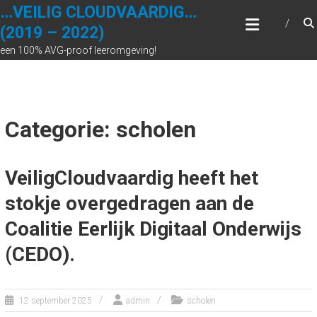
Ga
…VEILIG CLOUDVAARDIG…
naar
(2019 – 2022)
de
een 100% AVG-proof leeromgeving!
inhoud
Categorie: scholen
VeiligCloudvaardig heeft het
stokje overgedragen aan de
Coalitie Eerlijk Digitaal Onderwijs
(CEDO).
12 september 2025
admin
scholen