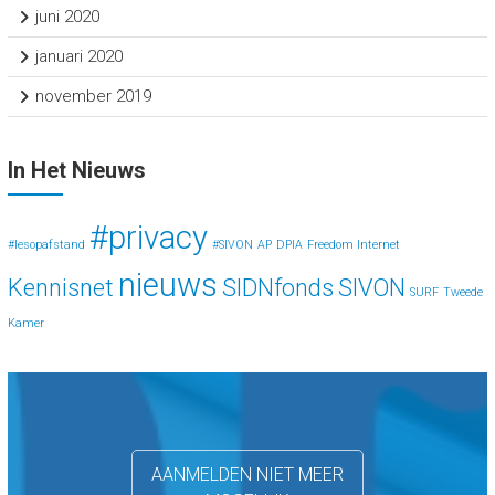
juni 2020
januari 2020
november 2019
In Het Nieuws
#privacy
#lesopafstand
#SIVON
AP
DPIA
Freedom Internet
nieuws
Kennisnet
SIDNfonds
SIVON
SURF
Tweede
Kamer
AANMELDEN NIET MEER