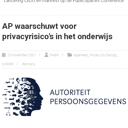
Lancering CEDO en manifest op de PublicSpaces Conference
AP waarschuwt voor
privacyrisico’s in het onderwijs
,
,
20 november 2021
FredH
algemeen
Privacy by Design
scholen
#privacy