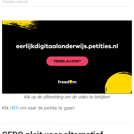
Freedom Internet
klik op de afbeelding om de video te bekijken
Klik
H
IER
om naar de petitie te gaan!