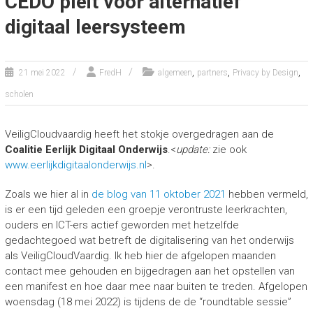
CEDO pleit voor alternatief
digitaal leersysteem
,
,
,
21 mei 2022
FredH
algemeen
partners
Privacy by Design
scholen
VeiligCloudvaardig heeft het stokje overgedragen aan de
Coalitie Eerlijk Digitaal Onderwijs
.<
update:
zie ook
www.eerlijkdigitaalonderwijs.nl
>.
Zoals we hier al in
de blog van 11 oktober 2021
hebben vermeld,
is er een tijd geleden een groepje verontruste leerkrachten,
ouders en ICT-ers actief geworden met hetzelfde
gedachtegoed wat betreft de digitalisering van het onderwijs
als VeiligCloudVaardig. Ik heb hier de afgelopen maanden
contact mee gehouden en bijgedragen aan het opstellen van
een manifest en hoe daar mee naar buiten te treden. Afgelopen
woensdag (18 mei 2022) is tijdens de de “roundtable sessie”